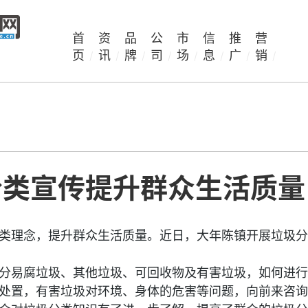
首
资
品
公
市
信
推
营
页
讯
牌
司
场
息
广
销
/
/
/
/
/
/
/
/
分类宣传提升群众生活质量
类理念，提升群众生活质量。
近
日，大年陈镇开展垃圾分
分易腐垃圾、其他垃圾、可回收物及
有害
垃圾，如何进行
处置，
有害
垃圾对环境、身体的危害等问题，向前来咨询