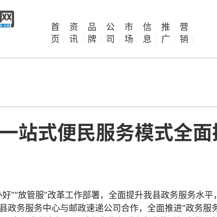
首
资
品
公
市
信
推
营
页
讯
牌
司
场
息
广
销
/
/
/
/
/
/
/
/
”一站式便民服务模式全面
办好”“放管服”改革工作部署，全面提升我县政务服务水
平
县政务服务中心与邮政速递公司合作，全面推进“政务服