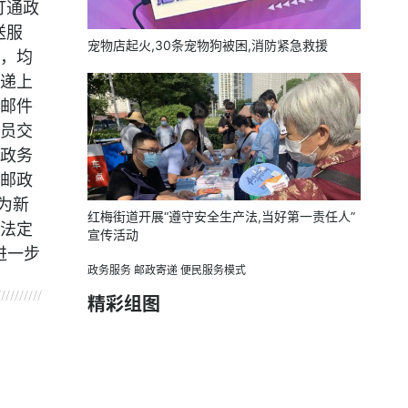
打通政
送服
宠物店起火,30条宠物狗被困,消防紧急救援
，均
递上
邮件
员交
政务
邮政
为新
红梅街道开展“遵守安全生产法,当好第一责任人”
法定
宣传活动
进一步
政务服务
邮政寄递
便民服务模式
精彩组图